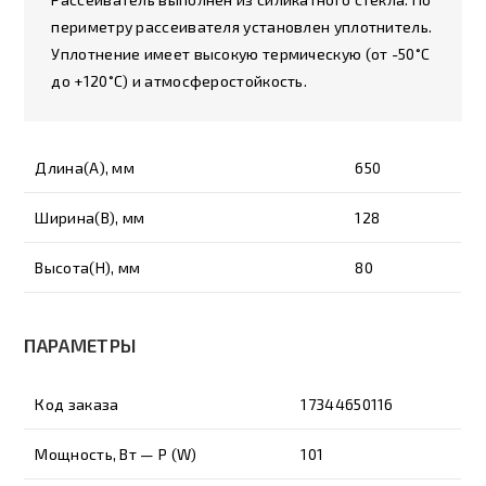
периметру рассеивателя установлен уплотнитель.
Уплотнение имеет высокую термическую (от -50˚С
до +120˚С) и атмосферостойкость.
Длина(A), мм
650
Ширина(B), мм
128
Высота(H), мм
80
ПАРАМЕТРЫ
Код заказа
17344650116
Мощность, Вт — P (W)
101