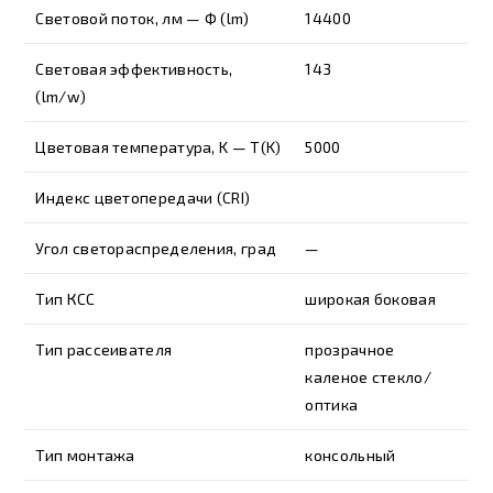
Световой поток, лм — Ф (lm)
14400
Световая эффективность,
143
(lm/w)
Цветовая температура, K — T(K)
5000
Индекс цветопередачи (CRI)
Угол светораспределения, град
—
Тип КСС
широкая боковая
Тип рассеивателя
прозрачное
каленое стекло/
оптика
Тип монтажа
консольный