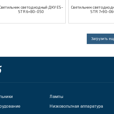
Светильник светодиодный ДКУ ES-
Светильник светодиод
STR 6×80-050
STR 7×90-06
Загрузить е
льники
Лампы
рудование
Низковольтная аппаратура