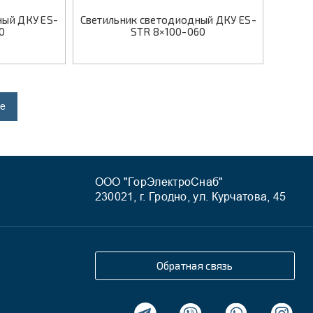
ный ДКУ ES-
Светильник светодиодный ДКУ ES-
0
STR 8×100-060
ще
ООО "ГорЭлектроСнаб"
230021, г. Гродно, ул. Курчатова, 45
Обратная связь