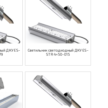
ный ДКУ ES-
Светильник светодиодный ДКУ ES-
79
STR 4×50-015